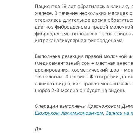
Пациентка 18 лет обратилась в клинику
железе. В течение нескольких месяцев о
стеснялась длительное время обратиться
диагноз фиброаденома правой молочной
фиброаденомы выполнена трепан-биопси
интраканаликулярная фиброаденома.
Выполнена резекция правой молочной 
(медикаментозный сон + местная анесте
дренирования, косметический шов - мон
технологии "Экзофин". Фотографии до оп
снимках видно, как правая молочная же
(через 2-3 месяца он будет не виден).
Операции выполнены Красножоном Дми
Шохрухом Халимжоновичем
.
Запись на 
До