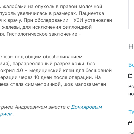
 с жалобами на опухоль в правой молочной
пухоль увеличилась в размерах. Пациентка
 к врачу. При обследовании - УЗИ установлен
 железы, для исключения филлоидной
я. Гистологическое заключение -
Н
железы под общим обезболиванием
зия), параареолярный разрез кожи, без
В
окрил 4.0 + медицинский клей для бесшовной
ерации через 10 дней после операции. На
леза стала симметричной, шов малозаметен
Вс
но
трием Андреевичем вместе с
Донияровым
Т
прием
.