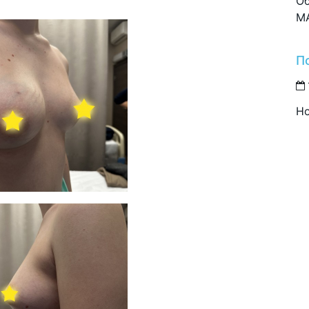
Об
M
П
Но