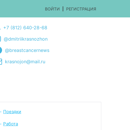
ВОЙТИ
РЕГИСТРАЦИЯ
+7 (812) 640-28-68
@dmitriikrasnozhon
@breastcancernews
krasnojon@mail.ru
Поездки
-
Работа
-