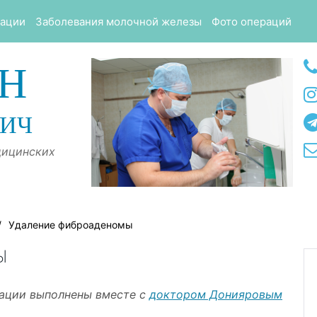
тации
Заболевания молочной железы
Фото операций
Н
ВИЧ
дицинских
/
Удаление фиброаденомы
Ы
ации выполнены вместе с
доктором Донияровым