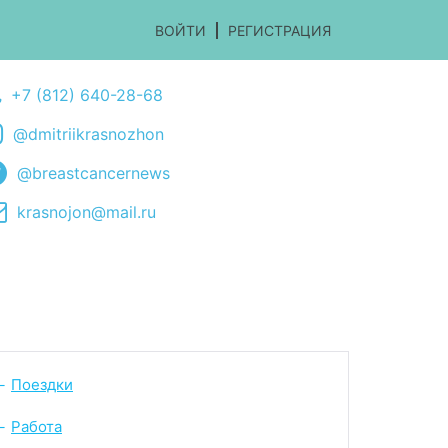
ВОЙТИ
РЕГИСТРАЦИЯ
+7 (812) 640-28-68
@dmitriikrasnozhon
@breastcancernews
krasnojon@mail.ru
Поездки
-
Работа
-