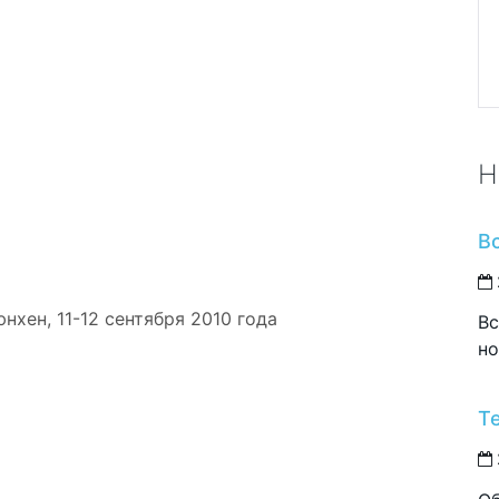
Н
В
нхен, 11-12 сентября 2010 года
Вс
но
Т