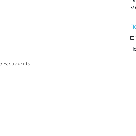
Об
M
П
Но
 Fastrackids