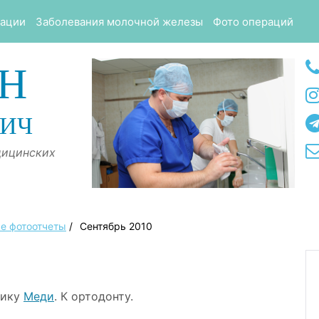
тации
Заболевания молочной железы
Фото операций
Н
ВИЧ
дицинских
е фотоотчеты
/
Сентябрь 2010
нику
Меди
. К ортодонту.