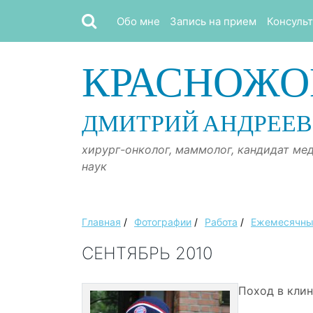
Обо мне
Запись на прием
Консуль
КРАСНОЖО
ДМИТРИЙ АНДРЕЕ
хирург-онколог, маммолог, кандидат ме
наук
Главная
/
Фотографии
/
Работа
/
Ежемесячны
СЕНТЯБРЬ 2010
Поход в кли