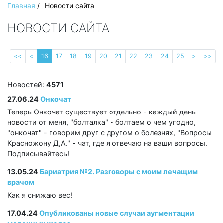
Главная
/
Новости сайта
НОВОСТИ САЙТА
<<
<
16
17
18
19
20
21
22
23
24
25
>
>>
Новостей:
4571
27.06.24
Онкочат
Теперь Онкочат существует отдельно - каждый день
новости от меня, "болталка" - болтаем о чем угодно,
"онкочат" - говорим друг с другом о болезнях, "Вопросы
Красножону Д,А." - чат, где я отвечаю на ваши вопросы.
Подписывайтесь!
13.05.24
Бариатрия №2. Разговоры с моим лечащим
врачом
Как я снижаю вес!
17.04.24
Опубликованы новые случаи аугментации