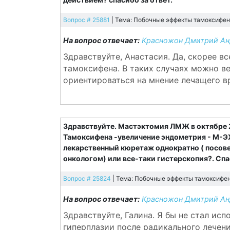
Вопрос # 25881
| Тема: Побочные эффекты тамоксифена
На вопрос отвечает:
Красножон Дмитрий Анд
Здравствуйте, Анастасия. Да, скорее в
тамоксифена. В таких случаях можно ве
ориентироваться на мнение лечащего в
Здравствуйте. Мастэктомия ЛМЖ в октябре 2
Тамоксифена -увеличение эндометрия - М-ЭХ
лекарственный кюретаж однократно ( посов
онкологом) или все-таки гистерскопия?. Спа
Вопрос # 25824
| Тема: Побочные эффекты тамоксифена
На вопрос отвечает:
Красножон Дмитрий Анд
Здравствуйте, Галина. Я бы не стал ис
гиперплазии после радикального лечен