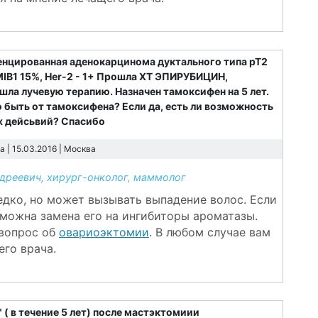
енцированная аденокарцинома дуктального типа pT2
MIB1 15%, Her-2 - 1+ Прошла ХТ ЭПИРУБИЦИН,
ошла лучевую терапию. Назначен тамоксифен на 5 лет.
 быть от тамоксифена? Если да, есть ли возможность
ых дейсьвий? Спасибо
 | 15.03.2016 |
Москва
реевич, хирург-онколог, маммолог
дко, но может вызывать выпадение волос. Если
зможна замена его на ингибиторы ароматазы.
вопрос об
овариоэктомии
. В любом случае вам
го врача.
( в течение 5 лет) после мастэктомиии