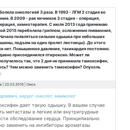
олела онкологией 3 раза. В 1993 - ЛГМ 2 стадия во
ие. В 2009 - рак яичников 3 стадия - операция,
операция, химиотерапия. С июля 2013 года принимаю
ной 2015 переболела гриппом, осложнение пневмония,
 Начала появляться сильная одышка при небольших
ашины, подъем на один пролет лестницы). До этого
и нет. Повышенное давление, тахикардия постоянно.
давно присоединился лтироксин. Может ли
олучилось так, что 2 дня не принимала тамоксифен,
ось? Чем можно заменить тамоксифен? Опухоль
.
 | 23.03.2016 |
Омск
реевич, хирург-онколог, маммолог
моксифен дает такую одышку. В вашем случае
ть метастазы в легкие или внутригрудные
сти обследование сердца. Принципиально
но заменить на ингибиторы ароматазы