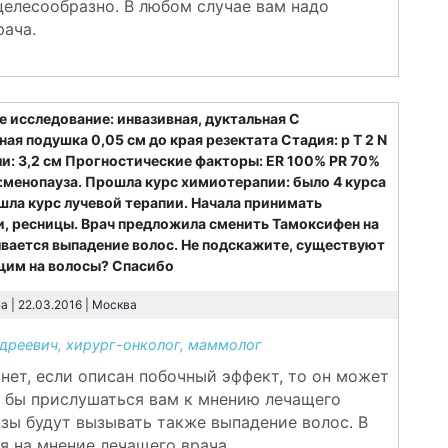
 целесообразно. В любом случае вам надо
рача.
 исследование: инвазивная, дуктальная С
ая подушка 0,05 см до края резектата Стадия: p T 2 N
оли: 3,2 см Прогностические факторы: ER 100% PR 70%
ы:менопауза. Прошла курс химиотерапии: было 4 курса
шла курс лучевой терапии. Начала принимать
и, ресницы. Врач предложила сменить Тамоксифен на
ывается выпадение волос. Не подскажите, существуют
щим на волосы? Спасибо
 | 22.03.2016 |
Москва
реевич, хирург-онколог, маммолог
 нет, если описан побочный эффект, то он может
о бы прислушаться вам к мнению лечащего
азы будут вызывать также выпадение волос. В
я на мнение лечащего врача.