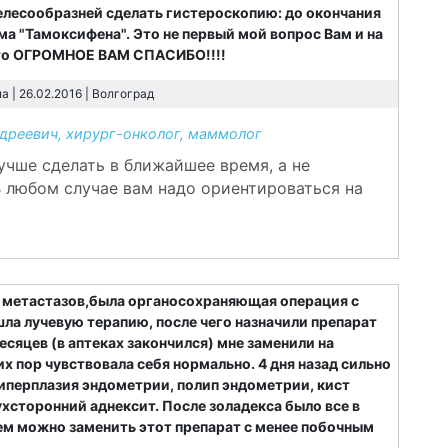
елесообразней сделать гистероскопию: до окончания
ма "Тамоксифена". Это не первый мой вопрос Вам и на
 что ОГРОМНОЕ ВАМ СПАСИБО!!!!
 | 26.02.2016 |
Волгоград
реевич, хирург-онколог, маммолог
учше сделать в ближайшее время, а не
В любом случае вам надо ориентироваться на
з метастазов,была органосохраняющая операция с
а лучевую терапию, после чего назначили препарат
месяцев (в аптеках закончился) мне заменили на
 пор чувствовала себя нормально. 4 дня назад сильно
гиперплазия эндометрии, полип эндометрии, кист
ухсторонний аднексит. После золадекса было все в
ем можно заменить этот препарат с менее побочным