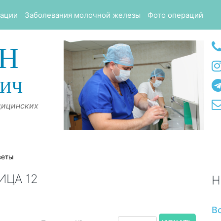
тации
Заболевания молочной железы
Фото операций
Н
ВИЧ
дицинских
веты
ИЦА 12
Н
В