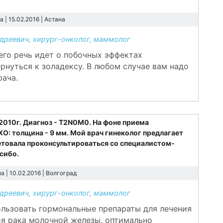
 | 15.02.2016 |
Астана
реевич, хирург-онколог, маммолог
сего речь идет о побочных эффектах
рнуться к золадексу. В любом случае вам надо
рача.
010г. Диагноз - Т2N0M0. На фоне приема
О: толщина - 9 мм. Мой врач гинеколог предлагает
етовала проконсультироваться со специалистом-
сибо.
 | 10.02.2016 |
Волгоград
реевич, хирург-онколог, маммолог
пользовать гормональные препараты для лечения
ия рака молочной железы, оптимально