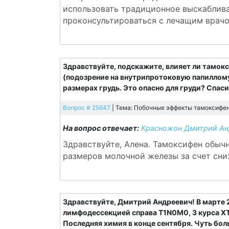
использовать традиционное выскаблива
проконсультироваться с лечащим врачо
Здравствуйте, подскажите, влияет ли тамокс
(подозрение на внутрипротоковую папиллому)
размерах грудь. Это опасно для груди? Спаси
Вопрос # 25647
| Тема: Побочные эффекты тамоксифена
На вопрос отвечает:
Красножон Дмитрий Анд
Здравствуйте, Алена. Тамоксифен обыч
размеров молочной железы за счет сни
Здравствуйте, Дмитрий Андреевич! В марте 
лимфодессекцией справа T1N0M0, 3 курса ХТ ( 
Последняя химия в конце сентября. Чуть бо