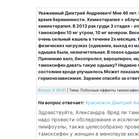
Уважаемый Дмитрий Андреевич! Мне 46 лет. Б
время беременности. Химиотерапия + облучен
химиотерапия. В 2013 рак груди 3 стадия - 
тамоксифен 10 мг утром, 10 мг вечером. Вес
очень сильный кашель в течение 2х месяцев.
физических нагрузках (одевание, выход из м
одышка была, незначительная. В покое одышк
Принимаю валз, бисопролол, верошпирон, не
тамоксифен давать такую одышку? Недавно п
состояние вроде улучшилось Может показал
гормонозависимая. Заранее спасибо за ответ
Вопрос # 26181
| Тема: Побочные эффекты тамоксифена
На вопрос отвечает:
Красножон Дмитрий Анд
Здравствуйте, Александра. Вряд ли та
надо провести обследование и исключи
лимфоузлы, также целесообразно прове
тамоксифен у женщин в менопаузе мож