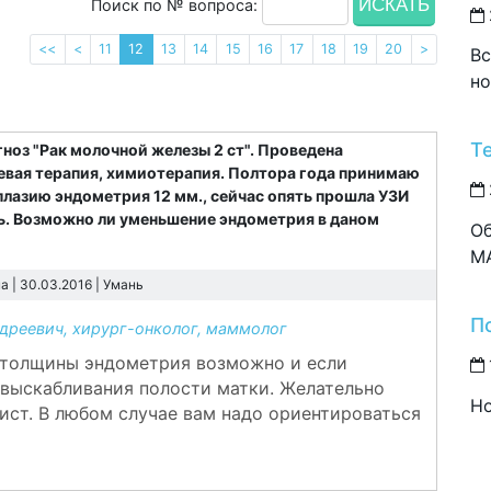
Поиск по № вопроса:
<<
<
11
12
13
14
15
16
17
18
19
20
>
Вс
но
Т
гноз "Рак молочной железы 2 ст". Проведена
евая терапия, химиотерапия. Полтора года принимаю
лазию эндометрия 12 мм., сейчас опять прошла УЗИ
ь. Возможно ли уменьшение эндометрия в даном
Об
M
 | 30.03.2016 |
Умань
П
реевич, хирург-онколог, маммолог
е толщины эндометрия возможно и если
 выскабливания полости матки. Желательно
Но
ист. В любом случае вам надо ориентироваться