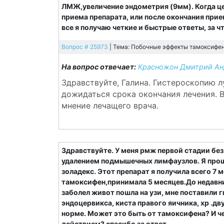
ЛМЖ,увеличение эндометрия (9мм). Когда ц
приема препарата, или после окончания прие
все я получаю четкие и быстрые ответы, за
Вопрос # 25973
| Тема: Побочные эффекты тамоксифена
На вопрос отвечает:
Красножон Дмитрий Анд
Здравствуйте, Галина. Гистероскопию л
дожидаться срока окончания лечения. 
мнение лечащего врача.
Здравствуйте. У меня рмж первой стадии бе
удалением подмышечных лимфаузлов. Я прошл
золадекс. Этот препарат я получила всего 7 
тамоксифен,принимала 5 месяцев.До недавних
заболел живот пошла на узи, мне поставили 
эндоцервикса, киста правого яичника, хр .дв
норме. Может это быть от тамоксифена? И ч
действием? спасибо за ответ.