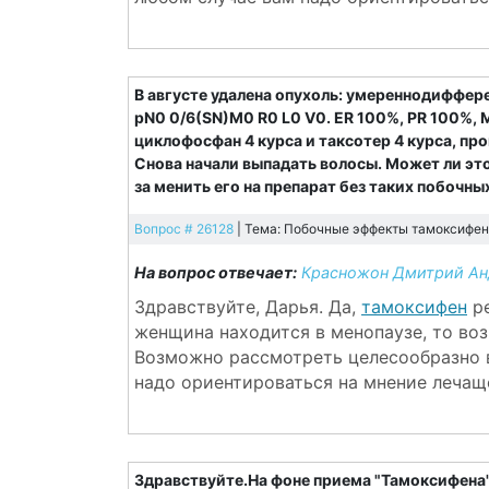
В августе удалена опухоль: умереннодиффер
pN0 0/6(SN)M0 R0 L0 V0. ER 100%, PR 100%, 
циклофосфан 4 курса и таксотер 4 курса, пр
Снова начали выпадать волосы. Может ли это
за менить его на препарат без таких побочн
Вопрос # 26128
| Тема: Побочные эффекты тамоксифена
На вопрос отвечает:
Красножон Дмитрий Анд
Здравствуйте, Дарья. Да,
тамоксифен
ре
женщина находится в менопаузе, то во
Возможно рассмотреть целесообразно 
надо ориентироваться на мнение лечаще
Здравствуйте.На фоне приема "Тамоксифена" 