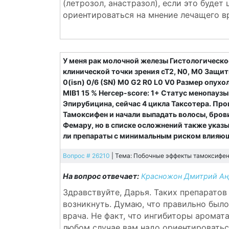
(летрозол, анастразол), если это будет
ориентироваться на мнение лечащего в
У меня рак молочной железы Гистологическое
клинической точки зрения cT2, N0, M0 Защитн
0(isn) 0/6 (SN) M0 G2 R0 L0 V0 Размер опух
MIB1 15 % Hercep-score: 1+ Статус менопауз
Эпирубицина, сейчас 4 цикла Таксотера. Про
Тамоксифен и начали выпадать волосы, бров
Фемару, но в списке осложнений также указ
ли препараты с минимальным риском влияю
Вопрос # 26210
| Тема: Побочные эффекты тамоксифена
На вопрос отвечает:
Красножон Дмитрий Анд
Здравствуйте, Дарья. Таких препаратов
возникнуть. Думаю, что правильно был
врача. Не факт, что ингибиторы аромат
любом случае вам надо ориентироватьс