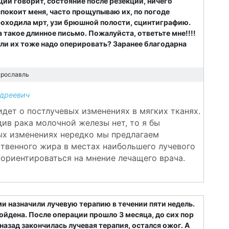
щий говорит, состояние после резекции, ничего
спокоит меня, часто прощупываю их, по погоде
проходила мрт, узи брюшной полости, сцинтиграфию.
а такое длинное письмо. Пожалуйста, ответьте мне!!!!
или их тоже надо оперировать? Заранее благодарна
Ярославль
дреевич
идет о постлучевых изменениях в мягких тканях.
ив рака молочной железы нет, то я бы
ых изменениях нередко мы предлагаем
ственного жира в местах наибольшего лучевого
 ориентироваться на мнение лечащего врача.
и назначили лучевую терапию в течении пяти недель.
ойдена. После операции прошло 3 месяца, до сих пор
назад закончилась лучевая терапия, остался ожог. А