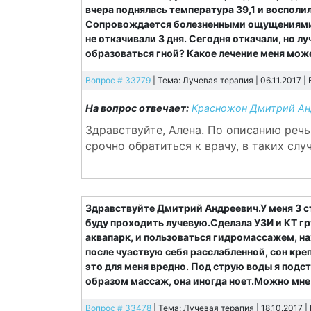
вчера поднялась температура 39,1 и восполи
Сопровождается болезненными ощущениями. 
не откачивали 3 дня. Сегодня откачали, но л
образоваться гной? Какое лечение меня мож
Вопрос # 33779
| Тема: Лучевая терапия | 06.11.2017 |
На вопрос отвечает:
Красножон Дмитрий Ан
Здравствуйте, Алена. По описанию реч
срочно обратиться к врачу, в таких слу
Здравствуйте Дмитрий Андреевич.У меня 3 с
буду проходить лучевую.Сделала УЗИ и КТ гр
аквапарк, и пользоваться гидромассажем, на
после чуаствую себя расслабленной, сон кре
это для меня вредно. Под струю воды я подс
образом массаж, она иногда ноет.Можно мн
Вопрос # 33478
| Тема: Лучевая терапия | 18.10.2017 |