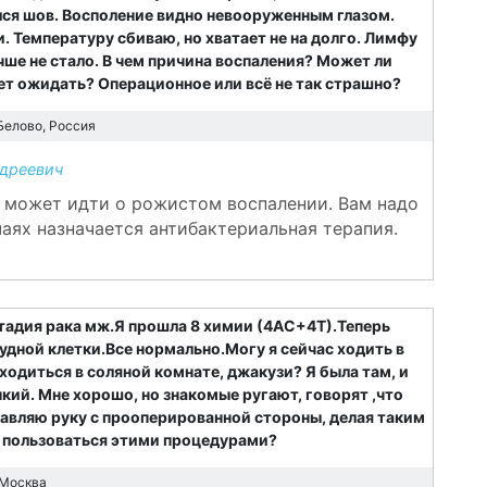
лся шов. Восполение видно невооруженным глазом.
Температуру сбиваю, но хватает не на долго. Лимфу
учше не стало. В чем причина воспаления? Может ли
ет ожидать? Операционное или всё не так страшно?
Белово, Россия
дреевич
ь может идти о рожистом воспалении. Вам надо
чаях назначается антибактериальная терапия.
тадия рака мж.Я прошла 8 химии (4АС+4Т).Теперь
удной клетки.Все нормально.Могу я сейчас ходить в
ходиться в соляной комнате, джакузи? Я была там, и
пкий. Мне хорошо, но знакомые ругают, говорят ,что
тавляю руку с прооперированной стороны, делая таким
е пользоваться этими процедурами?
Москва