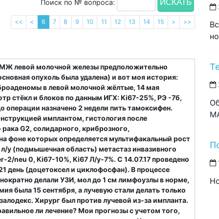
Поиск по № вопроса:
<<
<
6
7
8
9
10
11
12
13
14
15
>
>>
Вс
но
Т
а РМЖ левой молочной железы предположительно
основная опухоль была удалена) и вот моя история:
иброаденомы в левой молочной жёлтые, 14 мая
отр стёкл и блоков по данным ИГХ: Ki67-25%, РЭ -7б,
Об
до операции назначено 2 недели пить тамоксифен.
M
нструкцией имплантом, гистология после
рака G2, солидарного, криброзного,
 на фоне которых определяется мультифакальный рост
П
1 л/у (подмышечная область) метастаз инвазивного
r-2/neu 0, Ki67-10%, Ki67 Л/у-7%. С 14.07.17 проведено
21 день (доцетоксел и циклофосфан). В процессе
ократно делали УЗИ, мол до 1 см лимфоузлы в норме,
Но
мия была 15 сентября, а лучевую стали делать только
алодекс. Хирург был против лучевой из-за импланта.
авильное ли лечение? Мои прогнозы с учетом того,