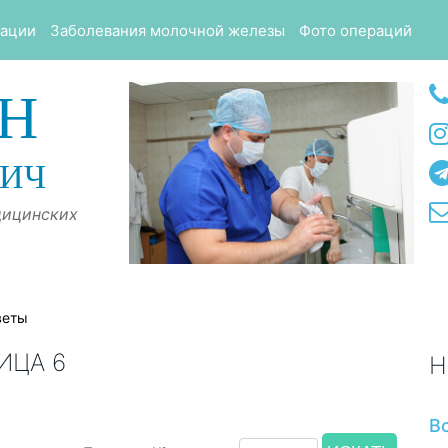
тации
Заболевания молочной железы
Фото операций
Н
ВИЧ
дицинских
веты
ИЦА 6
Н
В