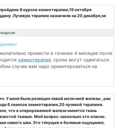
пройдено 6 курсов химиотерапии,19 октября
дену .Лучевую терапию назначили на 20 декабря,не
Феодосия
дреевич
желательно провести в течение 4 месяцев после
водится
химиотерапия
, сроки могут сдвигаться.
юбом случае вам надо ориентироваться на
. У меня была резекция левой молочной железы , рак
иде 6 сеансов химиотерапии,20 лучевой терапиии.
ло, что в оперированной железе имеется ткань
зистой тканью. Мой вопрос: насколько это опасно.
ше самого шва. Это тянущие и болевые ощущения,