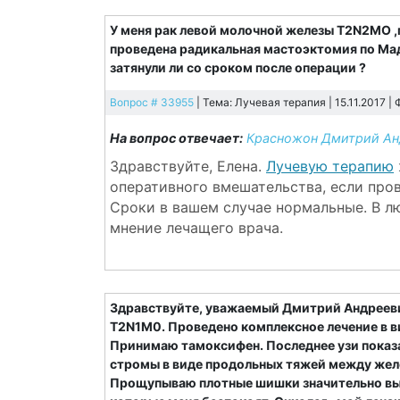
У меня рак левой молочной железы T2N2MO ,
проведена радикальная мастоэктомия по Мад
затянули ли со сроком после операции ?
Вопрос # 33955
| Тема: Лучевая терапия | 15.11.2017 |
На вопрос отвечает:
Красножон Дмитрий Ан
Здравствуйте, Елена.
Лучевую терапию
оперативного вмешательства, если про
Сроки в вашем случае нормальные. В л
мнение лечащего врача.
Здравствуйте, уважаемый Дмитрий Андреевич
T2N1M0. Проведено комплексное лечение в в
Принимаю тамоксифен. Последнее узи показа
стромы в виде продольных тяжей между желе
Прощупываю плотные шишки значительно вы