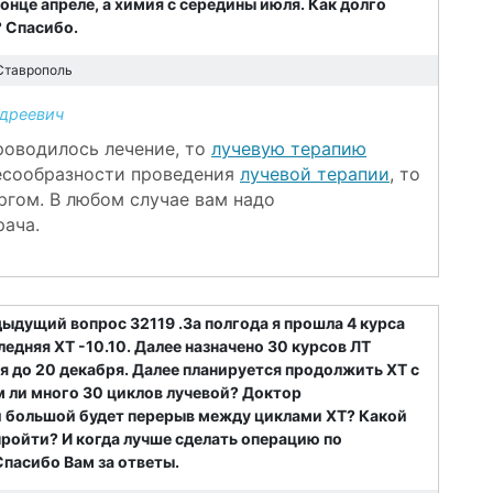
онце апреле, а химия с середины июля. Как долго
 Спасибо.
Ставрополь
дреевич
проводилось лечение, то
лучевую терапию
лесообразности проведения
лучевой терапии
, то
ргом. В любом случае вам надо
рача.
ыдущий вопрос 32119 .За полгода я прошла 4 курса
едняя ХТ -10.10. Далее назначено 30 курсов ЛТ
ся до 20 декабря. Далее планируется продолжить ХТ с
м ли много 30 циклов лучевой? Доктор
ли большой будет перерыв между циклами ХТ? Какой
ойти? И когда лучше сделать операцию по
Спасибо Вам за ответы.