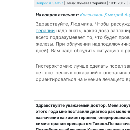
Вопрос # 34027
| Тема: Лучевая терапия | 19.11.2017 |
На вопрос отвечает:
Красножон Дмитрий Ан
Здравствуйте, Людмила. Чтобы рассуж
терапии
надо знать, какая доза заплани
всего подразумевает то, что будет пр
железы. При облучении надподключичн
дней). Вам надо обсудить ситуацию с 
Гистерэктомию лучше сделать псоел з
нет экстренных показаний к оперативн
ориентироваться на мнение лечащего в
Здравствуйте уважаемый доктор. Меня зовут
этого года мне поставили диагноз рак молоч
назначение на химиятерапию, оперировалась
химиятерапии препаратом Таксол.По назначе
Петербург на облучение.Каждую неделю у м