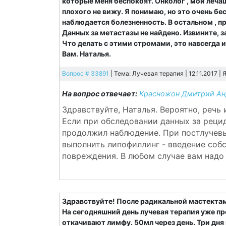
которые меня беспокоят. Онколог , мой леча
плохого не вижу. Я понимаю, но это очень бе
наблюдается болезненность. В остальном , 
Данных за метастазы не найдено. Извините, з
Что делать с этими стромами, это навсегда 
Вам. Наталья.
Вопрос # 33891
| Тема: Лучевая терапия | 12.11.2017 |
На вопрос отвечает:
Красножон Дмитрий Ан
Здравствуйте, Наталья. Вероятно, речь 
Если при обследовании данных за рецид
продолжил наблюдение. При постлучев
выполнить липофиллинг - введение соб
повреждения. В любом случае вам надо
Здравствуйте! После радикальной мастектам
На сегодняшний день лучевая терапия уже пр
откачивают лимфу. 50мл через день. Три дня 