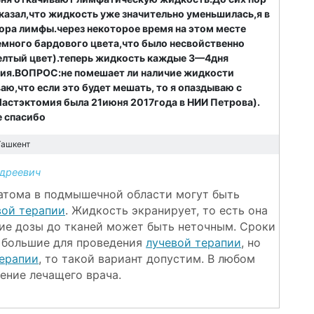
казал,что жидкость уже значительно уменьшилась,я в
абора лимфы.через некоторое время на этом месте
емного бардового цвета,что было несвойственно
желтый цвет).теперь жидкость каждые 3—4дня
ения.ВОПРОС:не помешает ли наличие жидкости
ю,что если это будет мешать, то я опаздываю с
Мастэктомия была 21июня 2017года в НИИ Петрова).
е спасибо
Ташкент
дреевич
атома в подмышечной области могут быть
вой терапии
. Жидкость экранирует, то есть она
ие дозы до тканей может быть неточным. Сроки
о большие для проведения
лучевой терапии
, но
ерапии
, то такой вариант допустим. В любом
ение лечащего врача.