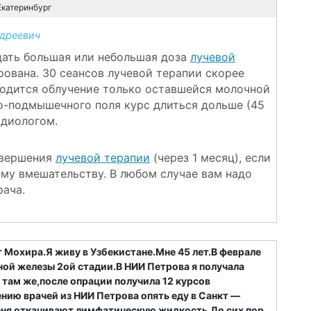
Екатеринбург
дреевич
дать большая или небольшая доза
лучевой
рована. 30 сеансов лучевой терапии скорее
оводится облучение только оставшейся молочной
о-подмышечного поля курс длиться дольше (45
радиологом.
авершения
лучевой терапии
(через 1 месяц), если
ому вмешательству. В любом случае вам надо
рача.
 Мохира.Я живу в Узбекистане.Мне 45 лет.В феврале
ной железы 2ой стадии.В НИИ Петрова я получала
 там же,после опрации получила 12 курсов
нию врачей из НИИ Петрова опять еду в Санкт —
еня откачивают лимфатическую жидкость.До сих пор