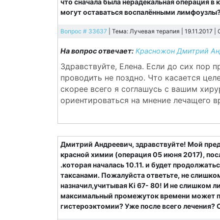
что сначала была нерадекальная операция в к
могут оставаться воспалёнными лимфоузлы?
Вопрос # 33637
| Тема: Лучевая терапия | 19.11.2017 |
На вопрос отвечает:
Красножон Дмитрий Ан
Здравствуйте, Елена. Если до сих пор 
проводить не поздно. Что касается це
скорее всего я соглашусь с вашим хиру
ориентироваться на мнение лечащего в
Дмитрий Андреевич, здравствуйте! Мой пред
красной химии (операция 05 июня 2017), посл
.которая началась 10.11. и будет продолжать
таксанами. Пожалуйста ответьте, не слишко
назначил,учитывая Ki 67- 80! И не слишком 
максимальный промежуток времени может пр
гистероэктомии? Уже после всего лечения? 