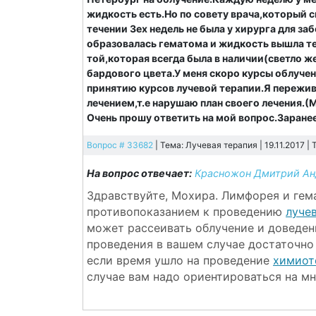
жидкость есть.Но по совету врача,который с
течении 3ех недель не была у хирурга для з
образовалась гематома и жидкость вышла т
той,которая всегда была в наличии(светло 
бардового цвета.У меня скоро курсы облуч
принятию курсов лучевой терапии.Я пережива
лечением,т.е нарушаю план своего лечения.(
Очень прошу ответить на мой вопрос.Заране
Вопрос # 33682
| Тема: Лучевая терапия | 19.11.2017 |
На вопрос отвечает:
Красножон Дмитрий Ан
Здравствуйте, Мохира. Лимфорея и гем
противопоказанием к проведению
луче
может рассеивать облучение и доведен
проведения в вашем случае достаточн
если время ушло на проведение
химиот
случае вам надо ориентироваться на мн