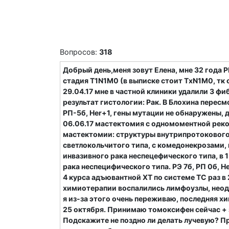
Вопросов:
318
Добрый день,меня зовут Елена, мне 32 год
стадия Т1N1M0 (в выписке стоит ТхN1M0, тк 
29.04.17 мне в частной клиники удалили 3 ф
результат гистологии: Рак. В Блохина пересм
РП-5б, Her+1, гены мутации не обнаружены, 
06.06.17 мастектомия с одномоментной реко
мастектомии: структуры внутрипротокового 
светлокольчитого типа, с комедонекрозами,
инвазивного рака неспецефического типа, в 
рака неспецифического типа. РЭ 7б, РП 0б, He
4 курса адъювантной ХТ по системе ТС раз в 
химиотерапии воспалились лимфоузлы, неодн
я из-за этого очень переживаю, последняя хи
25 октября. Принимаю томоксифен сейчас + з
Подскажите не поздно ли делать лучевую? Пр